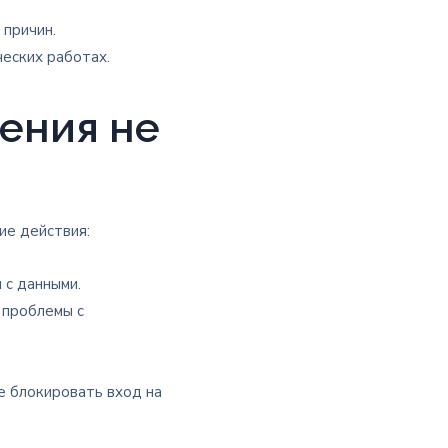
 причин.
ческих работах.
шения не
ие действия:
 с данными.
 проблемы с
е блокировать вход на