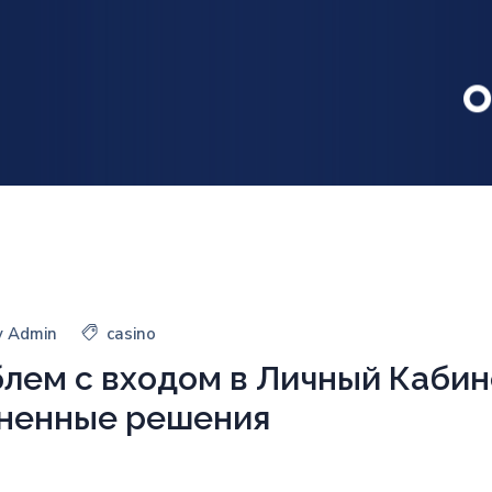
y
Admin
casino
лем с входом в Личный Кабин
ненные решения