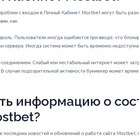
проблем с входом в Личный Кабинет Mostbet могут быть разн
ми, как:
ароль. Пользователи иногда ошибаются при вводе, что блоки
и сервера. Иногда система может быть временно недоступна
соединением. Слабый или нестабильный интернет может затр
 В случае подозрительной активности букмекер может време
ать информацию о сос
stbet?
е последних новостей и обновлений о работе сайта Mostbet,