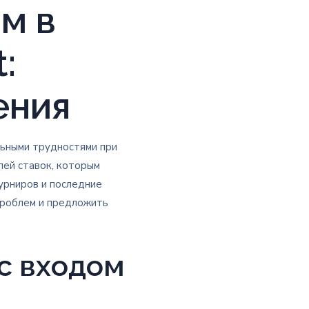
м в
:
ения
льными трудностями при
лей ставок, которым
урниров и последние
 проблем и предложить
с входом