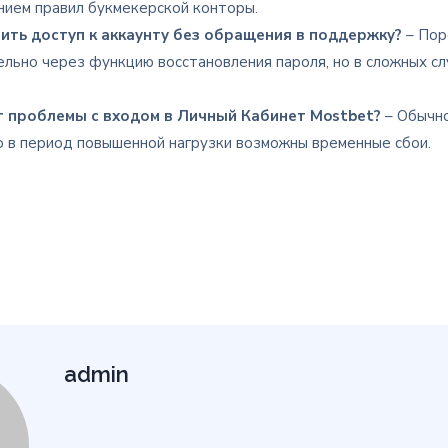
нием правил букмекерской конторы.
ить доступ к аккаунту без обращения в поддержку?
– Пор
ельно через функцию восстановления пароля, но в сложных с
т проблемы с входом в Личный Кабинет Mostbet?
– Обычно
о в период повышенной нагрузки возможны временные сбои.
admin