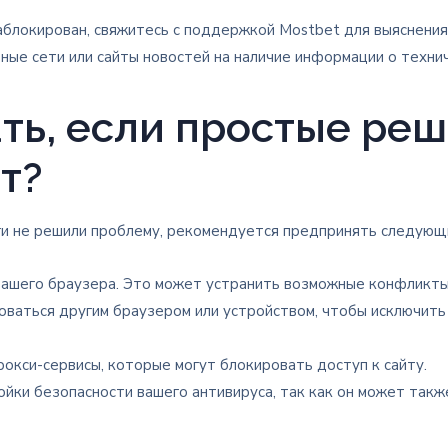
аблокирован, свяжитесь с поддержкой Mostbet для выяснения
ные сети или сайты новостей на наличие информации о техни
ть, если простые ре
т?
ги не решили проблему, рекомендуется предпринять следующ
вашего браузера. Это может устранить возможные конфликты
ваться другим браузером или устройством, чтобы исключить
окси-сервисы, которые могут блокировать доступ к сайту.
йки безопасности вашего антивируса, так как он может такж