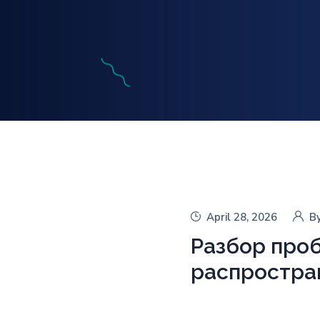
April 28, 2026
B
Разбор проб
распростра