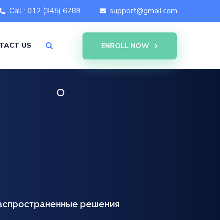
Call : 012 (345) 6789
support@gmail.com
TACT US
ENROLL NOW
распространенные решения