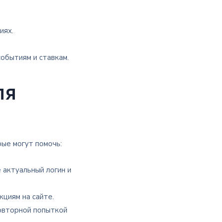
иях.
обытиям и ставкам.
ля
рые могут помочь:
 актуальный логин и
кциям на сайте.
овторной попыткой