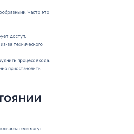
ообразными. Часто это
рует доступ.
 из-за технического
уднить процесс входа.
нно приостановить
тоянии
 пользователи могут