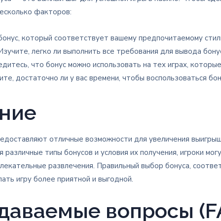
есколько факторов:
онус, который соответствует вашему предпочитаемому стил
зучите, легко ли выполнить все требования для вывода бону
дитесь, что бонус можно использовать на тех играх, которые
те, достаточно ли у вас времени, чтобы воспользоваться бон
ние
редоставляют отличные возможности для увеличения выигрыш
я различные типы бонусов и условия их получения, игроки мог
увлекательные развлечения. Правильный выбор бонуса, соотв
ать игру более приятной и выгодной.
адаваемые вопросы (F