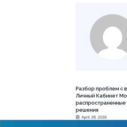
Разбор проблем с 
Личный Кабинет Mo
распространенные
решения
April 28, 2026