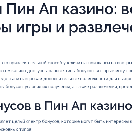
 Пин Ап казино: в
ы игры и развлеч
н
 это привлекательный способ увеличить свои шансы на выигр
 этом казино доступны разные типы бонусов, которые могут 
редоставить игрокам дополнительные возможности для выигры
ы бонусов, условия их получения, а также развлечения, пред
усов в Пин Ап казин
ляет целый спектр бонусов, которые могут быть интересны к
основных типов: