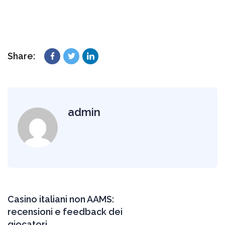
Share:
admin
Casino italiani non AAMS:
recensioni e feedback dei
giocatori