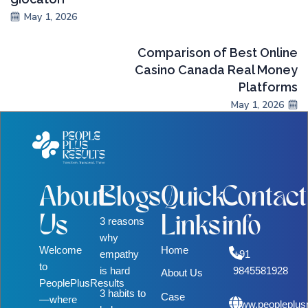
May 1, 2026
Comparison of Best Online
Casino Canada Real Money
Platforms
May 1, 2026
About
Blogs
Quick
Contact
Us
Links
info
3 reasons
why
Welcome
Home
empathy
+91
to
is hard
9845581928
About Us
PeoplePlusResults
3 habits to
Case
—where
www.peopleplus