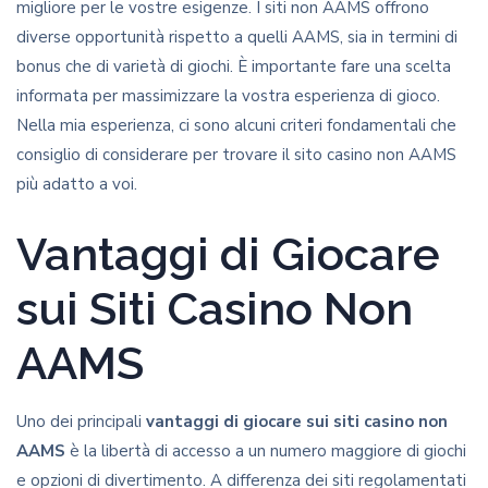
migliore per le vostre esigenze. I siti non AAMS offrono
diverse opportunità rispetto a quelli AAMS, sia in termini di
bonus che di varietà di giochi. È importante fare una scelta
informata per massimizzare la vostra esperienza di gioco.
Nella mia esperienza, ci sono alcuni criteri fondamentali che
consiglio di considerare per trovare il sito casino non AAMS
più adatto a voi.
Vantaggi di Giocare
sui Siti Casino Non
AAMS
Uno dei principali
vantaggi di giocare sui siti casino non
AAMS
è la libertà di accesso a un numero maggiore di giochi
e opzioni di divertimento. A differenza dei siti regolamentati