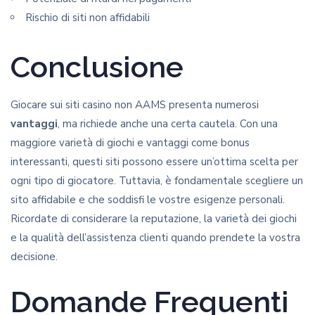
Rischio di siti non affidabili
Conclusione
Giocare sui siti casino non AAMS presenta numerosi
vantaggi
, ma richiede anche una certa cautela. Con una
maggiore varietà di giochi e vantaggi come bonus
interessanti, questi siti possono essere un’ottima scelta per
ogni tipo di giocatore. Tuttavia, è fondamentale scegliere un
sito affidabile e che soddisfi le vostre esigenze personali.
Ricordate di considerare la reputazione, la varietà dei giochi
e la qualità dell’assistenza clienti quando prendete la vostra
decisione.
Domande Frequenti