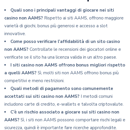
Quali sono i principali vantaggi di giocare nei siti
casino non AAMS?
Rispetto ai siti AAMS, offrono maggiore
varietà di giochi, bonus più generosi e accesso a slot
innovative.
Come posso verificare l’affidabilità di un sito casino
non AAMS?
Controllate le recensioni dei giocatori online e
verificate se il sito ha una licenza valida in un altro paese.
I siti casino non AAMS offrono bonus migliori rispetto
a quelli AAMS?
Sì, molti siti non AAMS offrono bonus più
competitivi e meno restrizioni.
Quali metodi di pagamento sono comunemente
accettati sui siti casino non AAMS?
I metodi comuni
includono carte di credito, e-wallets e talvolta criptovalute.
C’è un rischio associato a giocare sui siti casino non
AAMS?
Sì, i siti non AAMS possono comportare rischi legali e
sicurezza, quindi è importante fare ricerche approfondite.