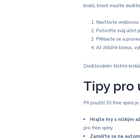
kroků, které musíte dodrže
Navštivte webovou s
Potvrďte svůj účet p
Přihlaste se a prove
Až získáte bonus, vyb
Dodržováním těchto kroků s
Tipy pro 
Při použití 30 free spinů j
Hrajte hry s nízkým a
pro free spiny.
Zaměřte se na autom