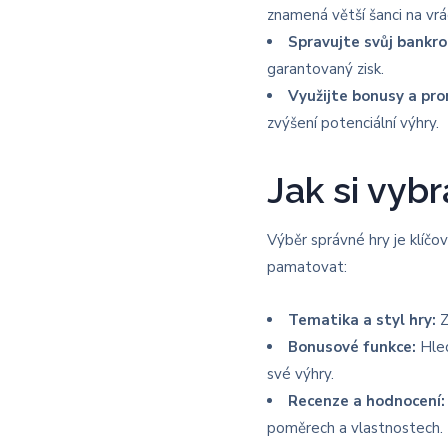
znamená větší šanci na vrá
Spravujte svůj bankrol
garantovaný zisk.
Využijte bonusy a pr
zvýšení potenciální výhry.
Jak si vyb
Výběr správné hry je klíčo
pamatovat:
Tematika a styl hry:
Z
Bonusové funkce:
Hled
své výhry.
Recenze a hodnocení:
poměrech a vlastnostech.