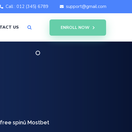
Call : 012 (345) 6789
support@gmail.com
TACT US
ENROLL NOW
0 free spinů Mostbet