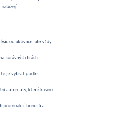
nabízejí.
ěsíc od aktivace, ale vždy
na správných hrách,
te je vybrat podle
tní automaty, které kasino
ch promoakcí, bonusů a