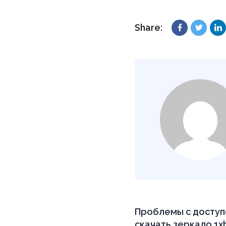
Share:
Проблемы с доступ
скачать зеркало 1x