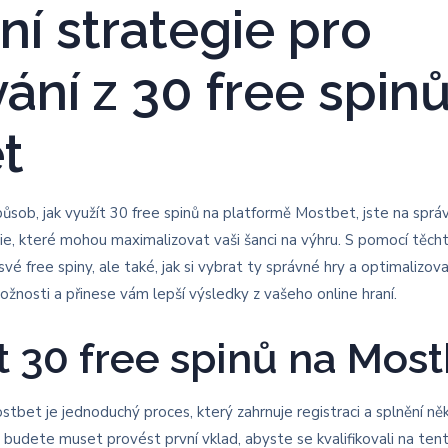
ní strategie pro
ání z 30 free spin
t
ůsob, jak využít 30 free spinů na platformě Mostbet, jste na spr
ie, které mohou maximalizovat vaši šanci na výhru. S pomocí těcht
 své free spiny, ale také, jak si vybrat ty správné hry a optimalizov
nosti a přinese vám lepší výsledky z vašeho online hraní.
t 30 free spinů na Mos
ostbet je jednoduchý proces, který zahrnuje registraci a splnění n
u budete muset provést první vklad, abyste se kvalifikovali na tent