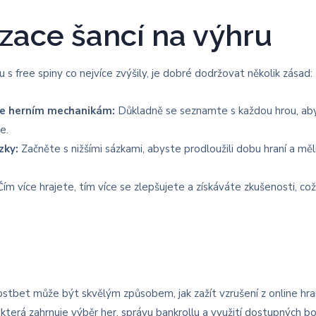
zace šancí na výhru
 s free spiny co nejvíce zvýšily, je dobré dodržovat několik zásad:
se herním mechanikám:
Důkladně se seznamte s každou hrou, abyst
e.
zky:
Začněte s nižšími sázkami, abyste prodloužili dobu hraní a měli
ím více hrajete, tím více se zlepšujete a získáváte zkušenosti, což
ostbet může být skvělým způsobem, jak zažít vzrušení z online hra
 která zahrnuje výběr her, správu bankrollu a využití dostupných bo