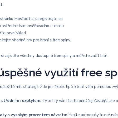
t:
tránku Mostbet a zaregistrujte se.
rostřednictvím ověřovacího e-mailu.
ďte první vklad.
írejte vhodné hry pro hraní s free spiny.
i zajistíte všechny dostupné free spiny a můžete začít hrát.
úspěšné využití free s
e důležité mít strategii. Zde je několik tipů, které vám pomohou zvý
ž středním rozptylem:
Tyto hry vám často přinášejí častější, ale m
aty s vysokým procentem návratu:
Hrajte automaty, které nabí