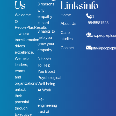
Us
Links
info
3 reasons
why
Welcome
Home
empathy
+91
to
is hard
9845581928
About Us
PeoplePlusResults
3 habits to
Case
—where
www.peopleplus
help you
studies
transformation
grow your
drives
Contact
rujuta@peoplepl
empathy
excellence.
We help
3 Habits
leaders,
To Help
teams,
You Boost
and
Psychological
organizations
Well-being
unlock
At Work
their
Re-
potential
engineering
through
trust at
Executive