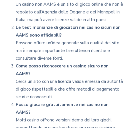
Un casino non AAMS è un sito di gioco online che non è
regolato dall’Agenzia delle Dogane e dei Monopoli in
Italia, ma può avere licenze valide in altri paesi.
Le testimonianze di giocatori nei casino sicuri non
AAMS sono affidabili?
Possono offrire un’idea generale sulla qualità del sito,
ma è sempre importante fare ulteriori ricerche e
consultare diverse fonti.
Come posso riconoscere un casino sicuro non
AAMS?
Cerca un sito con una licenza valida emessa da autorità
di gioco rispettabili e che offre metodi di pagamento
sicuri e riconosciuti.
Posso giocare gratuitamente nei casino non
AAMS?
Molti casino offrono versioni demo dei loro giochi,
permettendo ai giocatori di provare senza rischiare