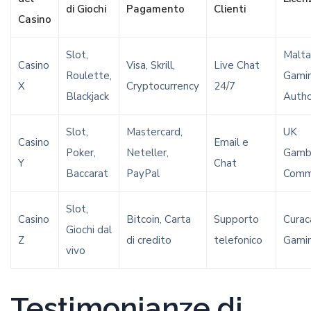
di Giochi
Pagamento
Clienti
Casino
Slot,
Malta
Casino
Visa, Skrill,
Live Chat
Roulette,
Gami
X
Cryptocurrency
24/7
Blackjack
Autho
Slot,
Mastercard,
UK
Casino
Email e
Poker,
Neteller,
Gamb
Y
Chat
Baccarat
PayPal
Comm
Slot,
Casino
Bitcoin, Carta
Supporto
Curac
Giochi dal
Z
di credito
telefonico
Gami
vivo
Testimonianze di