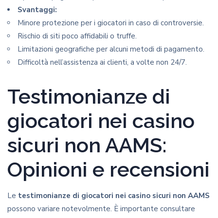
Svantaggi:
Minore protezione per i giocatori in caso di controversie.
Rischio di siti poco affidabili o truffe.
Limitazioni geografiche per alcuni metodi di pagamento.
Difficoltà nell’assistenza ai clienti, a volte non 24/7.
Testimonianze di
giocatori nei casino
sicuri non AAMS:
Opinioni e recensioni
Le
testimonianze di giocatori nei casino sicuri non AAMS
possono variare notevolmente. È importante consultare