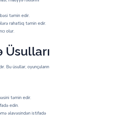
ı, maliyyə itkilərini
bəsi təmin edir.
ilərə rahatlıq təmin edir.
cı olur.
 Üsulları
. Bu üsullar, oyunçuların
əsini təmin edir.
fadə edin.
əmə əlavəsindən istifadə