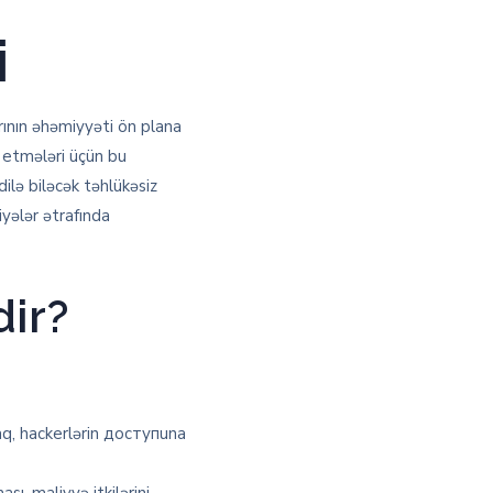
i
ının əhəmiyyəti ön plana
z etmələri üçün bu
ilə biləcək təhlükəsiz
iyələr ətrafında
dir?
q, hackerlərin доступuna