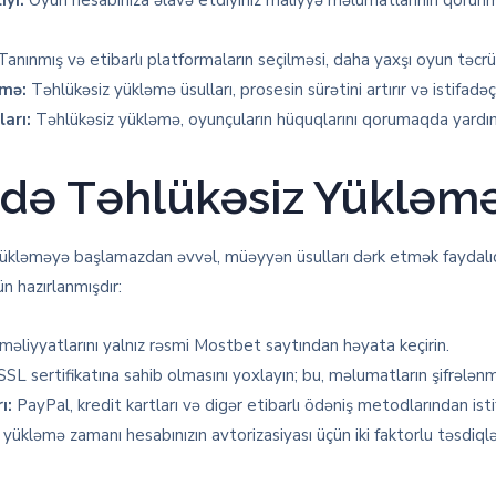
iyi:
Oyun hesabınıza əlavə etdiyiniz maliyyə məlumatlarının qorunmas
anınmış və etibarlı platformaların seçilməsi, daha yaxşı oyun təcrü
əmə:
Təhlükəsiz yükləmə üsulları, prosesin sürətini artırır və istifadəç
arı:
Təhlükəsiz yükləmə, oyunçuların hüquqlarını qorumaqda yardım
də Təhlükəsiz Yükləmə
ləməyə başlamazdan əvvəl, müəyyən üsulları dərk etmək faydalıdır
ün hazırlanmışdır:
əliyyatlarını yalnız rəsmi Mostbet saytından həyata keçirin.
SL sertifikatına sahib olmasını yoxlayın; bu, məlumatların şifrələnm
ı:
PayPal, kredit kartları və digər etibarlı ödəniş metodlarından isti
yükləmə zamanı hesabınızın avtorizasiyası üçün iki faktorlu təsdiql