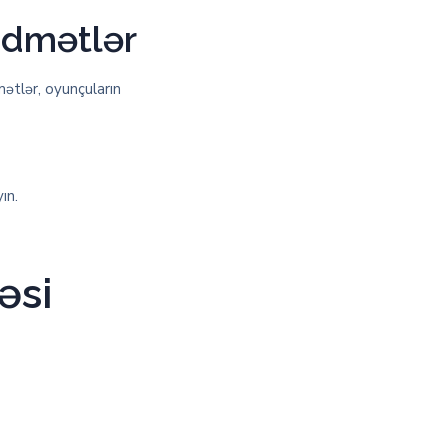
Xidmətlər
mətlər, oyunçuların
ın.
əsi