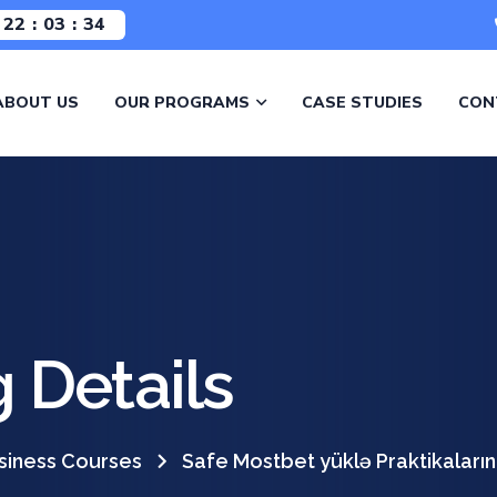
22
03
33
ABOUT US
OUR PROGRAMS
CASE STUDIES
CON
 Details
siness Courses
Safe Mostbet yüklə Praktikaların