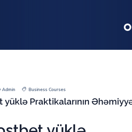
y
Admin
Business Courses
 yüklə Praktikalarının Əhəmiyyə
ostbet yüklə