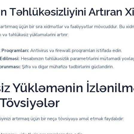
n Təhlükəsizliyini Artıran 
i artırmaq üçün bir sıra xidmətlər və fəaliyyətlər mövcuddur. Bu xid
və təhlükəsiz yükləmələrini artırır:
k Proqramları:
Antivirus və firewall proqramları istifadə edin.
Edilməsi:
Hesabınızın təhlükəsizlik parametrlərini mütəmadi yoxlay
orunması:
Şifrə və digər mühafizə tədbirlərini gücləndirin.
iz Yükləmənin İzlənilm
Tövsiyələr
yinizi artırmaq üçün bir neçə tövsiyəyə əməl etmək faydalıdır: