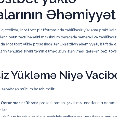
alarının Əhəmiyyət
iq etdikdə, Mostbet platformasında təhlükəsiz yükləmə praktikalar
əçilərin oyun təcrübələrini maksimum dərəcədə səmərəli və təhlükəsi
zıda Mostbet yüklə prosesində təhlükəsizliyin əhəmiyyəti, istifadə ed
arın təhlükəsizliyini təmin etmək üçün izlənilməsi gərəkən bəzi tövs
iz Yükləmə Niyə Vacib
ox səbəbdən mühüm hesab edilir:
n Qorunması:
Yükləmə prosesi zamanı şəxsi məlumatlarınızı qoruma
ilər.