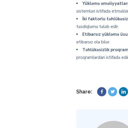
Yükləmə əməliyyatlar
sistemləri istifadə etməlisin
İki faktorlu təhlükəsiz
təsdiqləmə tələb edir.
Etibarsız yükləmə üsul
etibarsız ola bilər.
Təhlükəsizlik proqram
proqramlardan istifadə edi
Share: