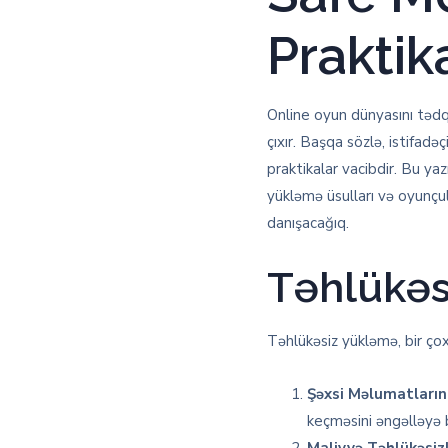
Praktik
Online oyun dünyasını tədq
çıxır. Başqa sözlə, istifad
praktikalar vacibdir. Bu ya
yükləmə üsulları və oyunçul
danışacağıq.
Təhlükəs
Təhlükəsiz yükləmə, bir ç
Şəxsi Məlumatları
keçməsini əngəlləyə b