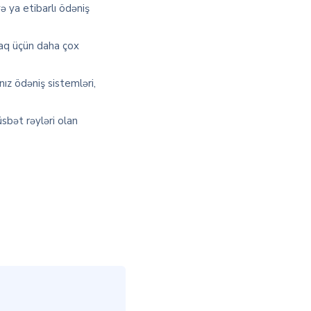
 ya etibarlı ödəniş
lmaq üçün daha çox
ız ödəniş sistemləri,
bət rəyləri olan