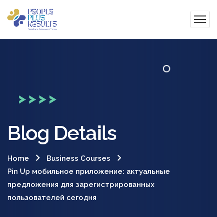
Blog Details
Home
Business Courses
Pin Up мобильное приложение: актуальные
предложения для зарегистрированных
пользователей сегодня