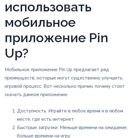
использовать
мобильное
приложение Pin
Up?
Мобильное приложение Pin Up предлагает ряд
преимуществ, которые могут существенно улучшить
игровой процесс. Вот несколько причин, почему стоит
скачать данное приложение:
Доступность: Играйте в любое время и в любом
месте, где есть интернет.
Быстрые загрузки: Меньше времени на ожидание,
больше времени на игру.