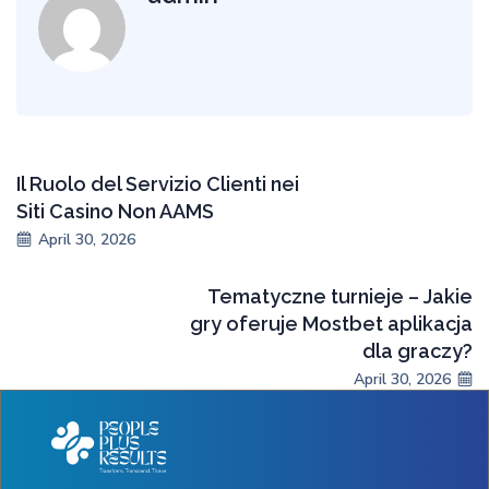
Il Ruolo del Servizio Clienti nei
Siti Casino Non AAMS
April 30, 2026
Tematyczne turnieje – Jakie
gry oferuje Mostbet aplikacja
dla graczy?
April 30, 2026