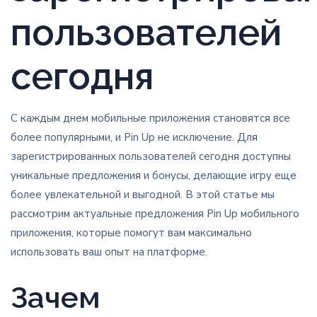
пользователей
сегодня
С каждым днем мобильные приложения становятся все
более популярными, и Pin Up не исключение. Для
зарегистрированных пользователей сегодня доступны
уникальные предложения и бонусы, делающие игру еще
более увлекательной и выгодной. В этой статье мы
рассмотрим актуальные предложения Pin Up мобильного
приложения, которые помогут вам максимально
использовать ваш опыт на платформе.
Зачем