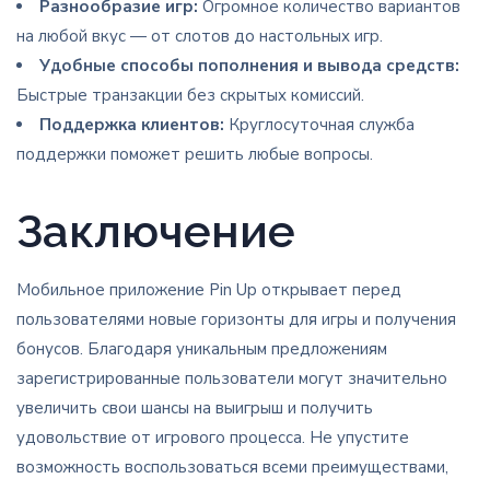
Разнообразие игр:
Огромное количество вариантов
на любой вкус — от слотов до настольных игр.
Удобные способы пополнения и вывода средств:
Быстрые транзакции без скрытых комиссий.
Поддержка клиентов:
Круглосуточная служба
поддержки поможет решить любые вопросы.
Заключение
Мобильное приложение Pin Up открывает перед
пользователями новые горизонты для игры и получения
бонусов. Благодаря уникальным предложениям
зарегистрированные пользователи могут значительно
увеличить свои шансы на выигрыш и получить
удовольствие от игрового процесса. Не упустите
возможность воспользоваться всеми преимуществами,