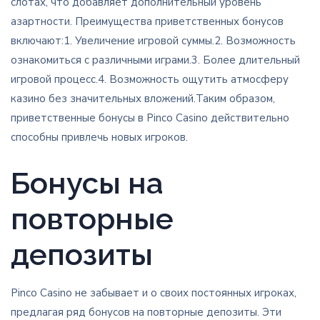
слотах, что добавляет дополнительный уровень
азартности. Преимущества приветственных бонусов
включают:1. Увеличение игровой суммы.2. Возможность
ознакомиться с различными играми.3. Более длительный
игровой процесс.4. Возможность ощутить атмосферу
казино без значительных вложений.Таким образом,
приветственные бонусы в Pinco Casino действительно
способны привлечь новых игроков.
Бонусы на
повторные
депозиты
Pinco Casino не забывает и о своих постоянных игроках,
предлагая ряд бонусов на повторные депозиты. Эти