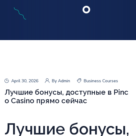
April 30, 2026
By
Admin
Business Courses
Лучшие бонусы, доступные в Pinc
o Casino прямо сейчас
Лучшие бонусы,