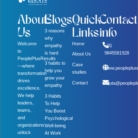
About
Blogs
Quick
Contact
Us
Links
info
3 reasons
why
Welcome
Home
empathy
+91
to
is hard
9845581928
About Us
PeoplePlusResults
3 habits to
Case
—where
www.peopleplus
help you
studies
transformation
grow your
drives
Contact
rujuta@peoplepl
empathy
excellence.
We help
3 Habits
leaders,
To Help
teams,
You Boost
and
Psychological
organizations
Well-being
unlock
At Work