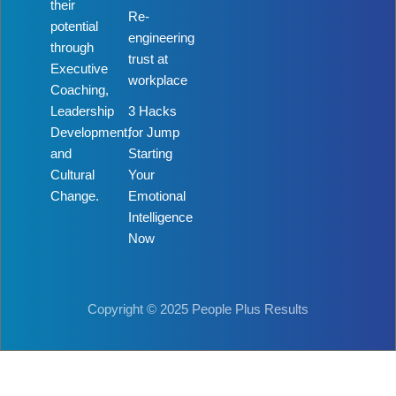
their
Re-
potential
engineering
through
trust at
Executive
workplace
Coaching,
Leadership
3 Hacks
Development,
for Jump
and
Starting
Cultural
Your
Change.
Emotional
Intelligence
Now
Copyright © 2025 People Plus Results