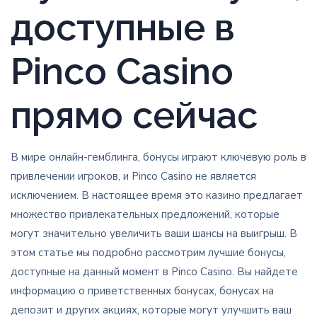
доступные в
Pinco Casino
прямо сейчас
В мире онлайн-гемблинга, бонусы играют ключевую роль в
привлечении игроков, и Pinco Casino не является
исключением. В настоящее время это казино предлагает
множество привлекательных предложений, которые
могут значительно увеличить ваши шансы на выигрыш. В
этом статье мы подробно рассмотрим лучшие бонусы,
доступные на данный момент в Pinco Casino. Вы найдете
информацию о приветственных бонусах, бонусах на
депозит и других акциях, которые могут улучшить ваш