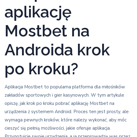
aplikację
Mostbet na
Androida krok
po kroku?
Aplikacja Mostbet to popularna platforma dla miłośników
zakładów sportowych i gier kasynowych. W tym artykule
opiszę, jak krok po kroku pobrać aplikację Mostbet na
urządzenia z systemem Android. Proces ten jest prosty, ale
wymaga pewnych kroków, które należy wykonać, aby móc
cieszyć się pełnią możliwości, jakie oferuje aplikacja.
Przygotujcie swoje urządzenia, a ja przeprowadzę was przez