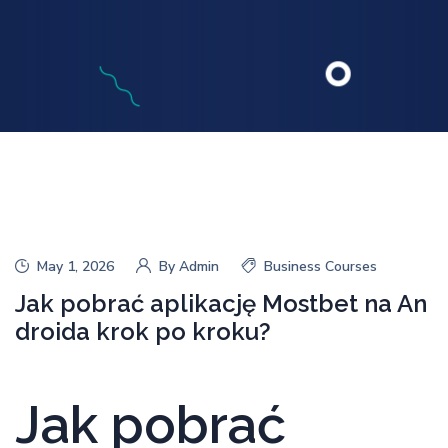
May 1, 2026
By
Admin
Business Courses
Jak pobrać aplikację Mostbet na An
droida krok po kroku?
Jak pobrać