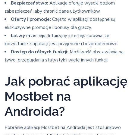
Bezpieczeństwo:
Aplikacja oferuje wysoki poziom
zabezpieczeń, aby chronić dane użytkowników.
Oferty i promocje:
Często w aplikacji dostępne są
ekskluzywne promocje i bonusy dla graczy.
Łatwy interfejs:
Intuicyjny interfejs sprawia, że
korzystanie z aplikacji jest przyjemne i bezproblemowe.
Dostęp do różnych funkcji:
Możliwość obstawiania na
żywo, przeglądania statystyk i wiele innych funkcji.
Jak pobrać aplikację
Mostbet na
Androida?
Pobranie aplikacji Mostbet na Androida jest stosunkowo