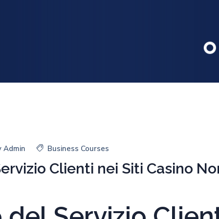
y
Admin
Business Courses
Servizio Clienti nei Siti Casino 
 del Servizio Client