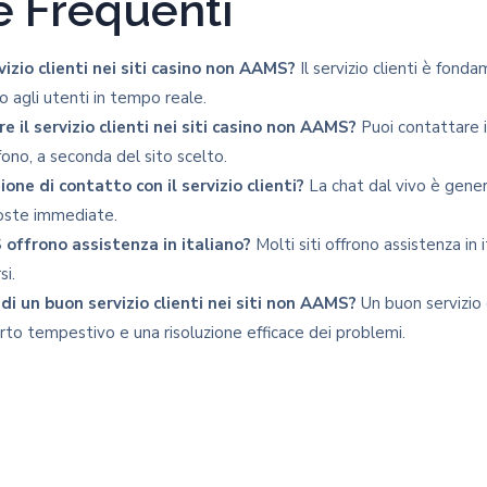
 Frequenti
rvizio clienti nei siti casino non AAMS?
Il servizio clienti è fond
o agli utenti in tempo reale.
 il servizio clienti nei siti casino non AAMS?
Puoi contattare il
fono, a seconda del sito scelto.
ione di contatto con il servizio clienti?
La chat dal vivo è gene
oste immediate.
 offrono assistenza in italiano?
Molti siti offrono assistenza in
si.
di un buon servizio clienti nei siti non AAMS?
Un buon servizio c
to tempestivo e una risoluzione efficace dei problemi.