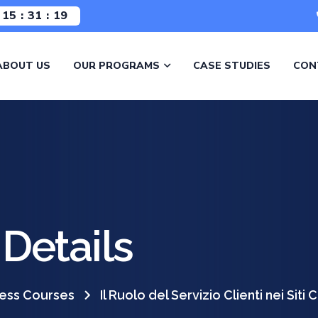
15
31
18
ABOUT US
OUR PROGRAMS
CASE STUDIES
CON
Details
ess Courses
Il Ruolo del Servizio Clienti nei Sit