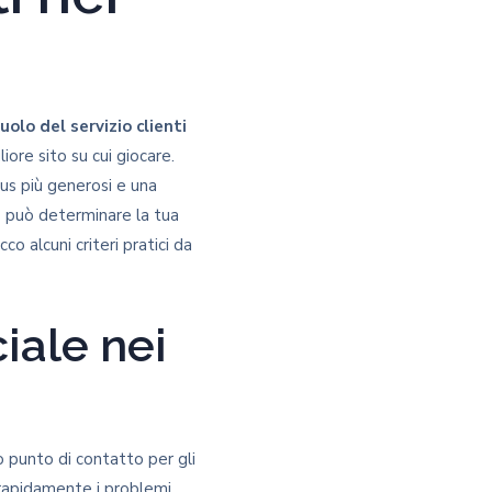
ruolo del servizio clienti
ore sito su cui giocare.
us più generosi e una
o può determinare la tua
 alcuni criteri pratici da
iale nei
o punto di contatto per gli
e rapidamente i problemi,