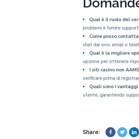
Domande
Qual è il ruolo del se
problemi e fornire support
Come posso contattare
chat dal vivo, email o tele
Qual è la migliore opz
opzione per ottenere risp
I siti casino non AAMS
verificare prima di registrar
Quali sono i vantaggi 
utente, garantendo suppor
Share: