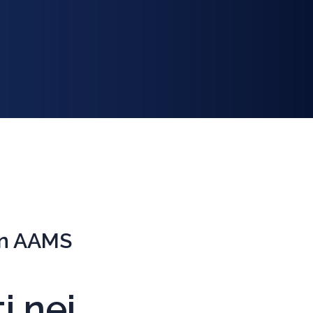
Non AAMS
i nei