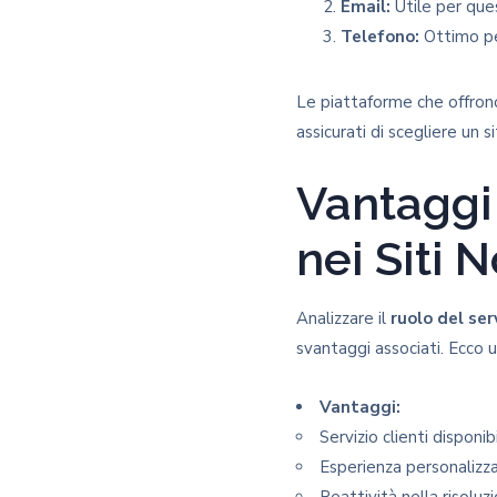
Email:
Utile per ques
Telefono:
Ottimo pe
Le piattaforme che offrono
assicurati di scegliere un 
Vantaggi 
nei Siti
Analizzare il
ruolo del ser
svantaggi associati. Ecco u
Vantaggi:
Servizio clienti disponib
Esperienza personalizz