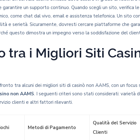
 e garantire un supporto continuo. Quando scegli un sito, verifica le 
ico, come chat dal vivo, email e assistenza telefonica. Un sito con
lità e serietà. Sicuramente, dovresti cercare piattaforme che gara
perché questo dimostra un impegno verso la soddisfazione del clien
 tra i Migliori Siti Cas
fronto tra alcuni dei migliori siti di casinò non AAMS, con un focus
 casino non AAMS
. I seguenti criteri sono stati considerati: varietà d
zio clienti e altri fattori rilevanti.
Qualità del Servizio
iochi
Metodi di Pagamento
Clienti