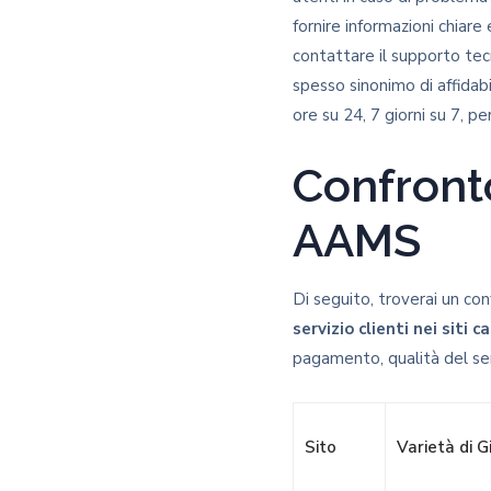
fornire informazioni chiare
contattare il supporto tecn
spesso sinonimo di affidabi
ore su 24, 7 giorni su 7, 
Confronto
AAMS
Di seguito, troverai un con
servizio clienti nei siti
pagamento, qualità del servi
Sito
Varietà di G