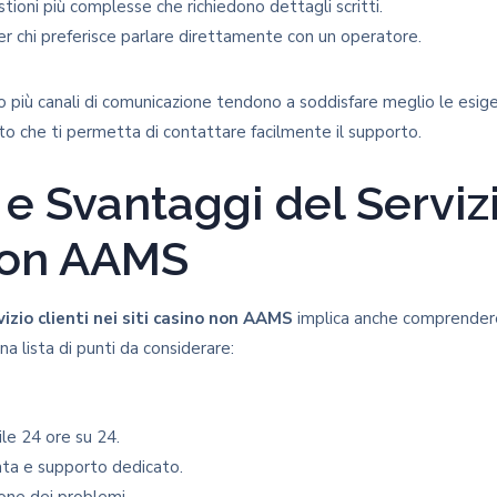
tioni più complesse che richiedono dettagli scritti.
r chi preferisce parlare direttamente con un operatore.
 più canali di comunicazione tendono a soddisfare meglio le esigen
sito che ti permetta di contattare facilmente il supporto.
e Svantaggi del Servizi
 Non AAMS
vizio clienti nei siti casino non AAMS
implica anche comprendere 
na lista di punti da considerare:
ile 24 ore su 24.
ata e supporto dedicato.