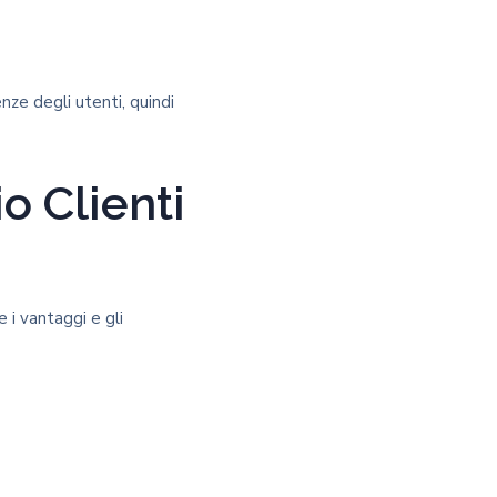
ze degli utenti, quindi
o Clienti
i vantaggi e gli