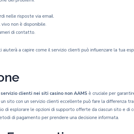
ione dei problemi.
di nelle risposte via email.
al vivo non è disponibile.
umeri di contatto.
 aiuterà a capire come il servizio clienti può influenzare la tua e
one
 servizio clienti nei siti casino non AAMS
è cruciale per garantir
 un sito con un servizio clienti eccellente può fare la differenza tr
io di esplorare le opzioni di supporto offerte da ciascun sito e di c
metodi di pagamento per prendere una decisione informata.