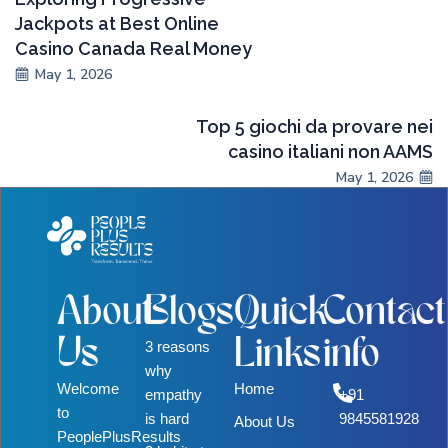
Jackpots at Best Online
Casino Canada Real Money
May 1, 2026
Top 5 giochi da provare nei
casino italiani non AAMS
May 1, 2026
About
Blogs
Quick
Contact
Us
Links
info
3 reasons
why
Welcome
Home
empathy
+91
to
is hard
9845581928
About Us
PeoplePlusResults