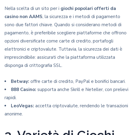
Nella scelta di un sito per i
giochi popolari offerti da
casino non AAMS
, la sicurezza e i metodi di pagamento
sono due fattori chiave. Quando si considerano metodi di
pagamento, è preferibile scegliere piattaforme che offrono
opzioni diversificate come carte di credito, portafogli
elettronici e criptovalute. Tuttavia, la sicurezza dei dati è
imprescindibile: assicurati che la piattaforma utilizzata
disponga di crittografia SSL.
Betway:
offre carte di credito, PayPal e bonifici bancari.
888 Casino:
supporta anche Skrill e Neteller, con prelievi
rapidi.
LeoVegas:
accetta criptovalute, rendendo le transazioni
anonime.