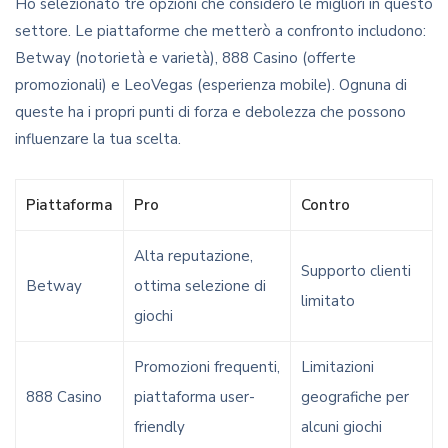
Ho selezionato tre opzioni che considero le migliori in questo
settore. Le piattaforme che metterò a confronto includono:
Betway (notorietà e varietà), 888 Casino (offerte
promozionali) e LeoVegas (esperienza mobile). Ognuna di
queste ha i propri punti di forza e debolezza che possono
influenzare la tua scelta.
Piattaforma
Pro
Contro
Alta reputazione,
Supporto clienti
Betway
ottima selezione di
limitato
giochi
Promozioni frequenti,
Limitazioni
888 Casino
piattaforma user-
geografiche per
friendly
alcuni giochi