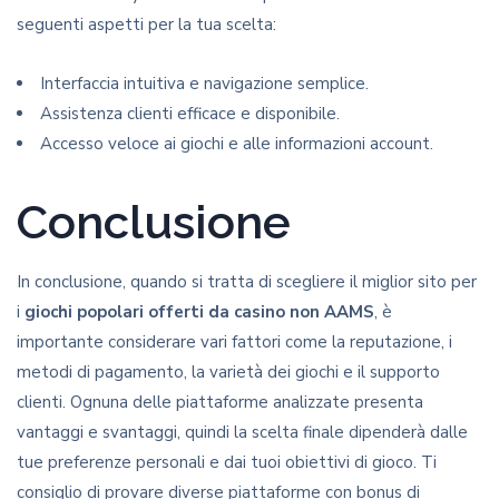
seguenti aspetti per la tua scelta:
Interfaccia intuitiva e navigazione semplice.
Assistenza clienti efficace e disponibile.
Accesso veloce ai giochi e alle informazioni account.
Conclusione
In conclusione, quando si tratta di scegliere il miglior sito per
i
giochi popolari offerti da casino non AAMS
, è
importante considerare vari fattori come la reputazione, i
metodi di pagamento, la varietà dei giochi e il supporto
clienti. Ognuna delle piattaforme analizzate presenta
vantaggi e svantaggi, quindi la scelta finale dipenderà dalle
tue preferenze personali e dai tuoi obiettivi di gioco. Ti
consiglio di provare diverse piattaforme con bonus di