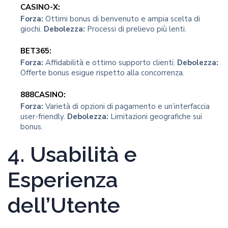
CASINO-X:
Forza:
Ottimi bonus di benvenuto e ampia scelta di
giochi.
Debolezza:
Processi di prelievo più lenti.
BET365:
Forza:
Affidabilità e ottimo supporto clienti.
Debolezza:
Offerte bonus esigue rispetto alla concorrenza.
888CASINO:
Forza:
Varietà di opzioni di pagamento e un’interfaccia
user-friendly.
Debolezza:
Limitazioni geografiche sui
bonus.
4. Usabilità e
Esperienza
dell’Utente