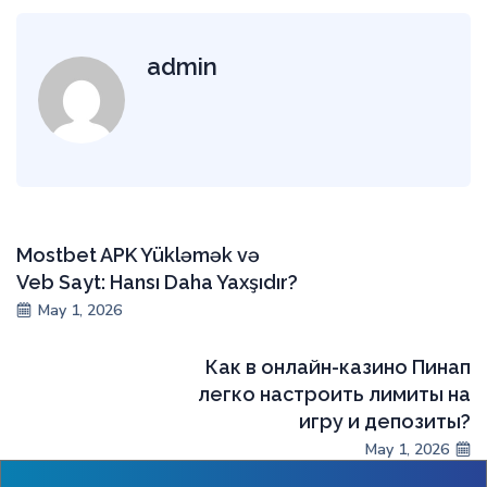
admin
Mostbet APK Yükləmək və
Veb Sayt: Hansı Daha Yaxşıdır?
May 1, 2026
Как в онлайн-казино Пинап
легко настроить лимиты на
игру и депозиты?
May 1, 2026