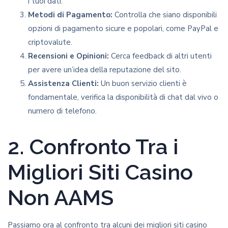
i tuoi dati.
Metodi di Pagamento:
Controlla che siano disponibili
opzioni di pagamento sicure e popolari, come PayPal e
criptovalute.
Recensioni e Opinioni:
Cerca feedback di altri utenti
per avere un’idea della reputazione del sito.
Assistenza Clienti:
Un buon servizio clienti è
fondamentale, verifica la disponibilità di chat dal vivo o
numero di telefono.
2. Confronto Tra i
Migliori Siti Casino
Non AAMS
Passiamo ora al confronto tra alcuni dei migliori siti casino