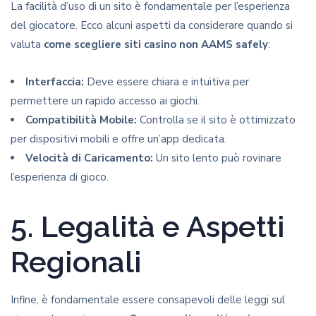
La facilità d’uso di un sito è fondamentale per l’esperienza
del giocatore. Ecco alcuni aspetti da considerare quando si
valuta
come scegliere siti casino non AAMS safely
:
Interfaccia:
Deve essere chiara e intuitiva per
permettere un rapido accesso ai giochi.
Compatibilità Mobile:
Controlla se il sito è ottimizzato
per dispositivi mobili e offre un’app dedicata.
Velocità di Caricamento:
Un sito lento può rovinare
l’esperienza di gioco.
5. Legalità e Aspetti
Regionali
Infine, è fondamentale essere consapevoli delle leggi sul