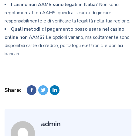
I casino non AAMS sono legali in Italia?
Non sono
regolamentati da AAMS, quindi assicurati di giocare
responsabilmente e di verificare la legalità nella tua regione.
Quali metodi di pagamento posso usare nei casino
online non AAMS?
Le opzioni variano, ma solitamente sono
disponibili carte di credito, portafogli elettronici e bonifici
bancari.
Share:
admin