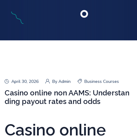
April 30, 2026
By
Admin
Business Courses
Casino online non AAMS: Understan
ding payout rates and odds
Casino online