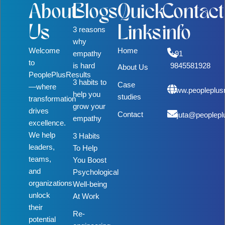
About
Blogs
Quick
Contact
Us
Links
info
3 reasons
why
Welcome
Home
empathy
+91
to
is hard
9845581928
About Us
PeoplePlusResults
3 habits to
Case
—where
www.peopleplus
help you
studies
transformation
grow your
drives
Contact
rujuta@peoplepl
empathy
excellence.
We help
3 Habits
leaders,
To Help
teams,
You Boost
and
Psychological
organizations
Well-being
unlock
At Work
their
Re-
potential