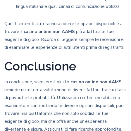
lingua italiana e quali canali di comunicazione utilizza.
Questi criteri ti aiuteranno a ridurre le opzioni disponibili e a
trovare il
casino online non AAMS
più adatto alle tue
esigenze di gioco. Ricorda di leggere sempre le recensioni e
di esaminare le esperienze di altri utenti prima di registrarti.
Conclusione
In conclusione, scegliere il giusto
casino online non AAMS
richiede un’attenta valutazione di diversi fattori, tra cui i tassi
di payout e le probabilità. Utilizzando i criteri che abbiamo
esaminato e confrontando le diverse opzioni disponibili, puoi
trovare una piattaforma che non solo soddisfi le tue
esigenze di gioco, ma che offra anche un’esperienza
divertente e sicura. Assicurati di fare ricerche approfondite,