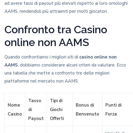
ad avere tassi di payout più elevati rispetto ai loro omologhi
AAMS, rendendoli più attraenti per molti giocatori.
Confronto tra Casino
online non AAMS
Quando confrontiamo i migliori siti di
casino online non
AAMS
, dobbiamo considerare alcuni criteri da valutare. Ecco
una tabella che mette a confronto tre delle migliori
piattaforme nel mercato non AAMS:
Tasso
Tipi di
Nome
Bonus di
Punti di
di
Giochi
Casino
Benvenuto
Forza
Payout
Offerti