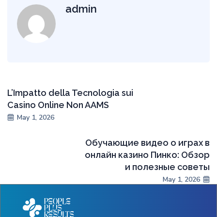
admin
L’Impatto della Tecnologia sui
Casino Online Non AAMS
May 1, 2026
Обучающие видео о играх в
онлайн казино Пинко: Обзор
и полезные советы
May 1, 2026