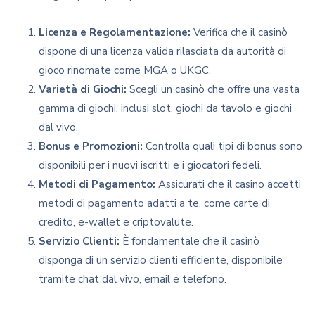
Licenza e Regolamentazione:
Verifica che il casinò
dispone di una licenza valida rilasciata da autorità di
gioco rinomate come MGA o UKGC.
Varietà di Giochi:
Scegli un casinò che offre una vasta
gamma di giochi, inclusi slot, giochi da tavolo e giochi
dal vivo.
Bonus e Promozioni:
Controlla quali tipi di bonus sono
disponibili per i nuovi iscritti e i giocatori fedeli.
Metodi di Pagamento:
Assicurati che il casino accetti
metodi di pagamento adatti a te, come carte di
credito, e-wallet e criptovalute.
Servizio Clienti:
È fondamentale che il casinò
disponga di un servizio clienti efficiente, disponibile
tramite chat dal vivo, email e telefono.