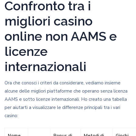
Confronto tra i
migliori casino
online non AAMS e
licenze
internazionali
Ora che conosci i criteri da considerare, vediamo insieme
alcune delle migliori piattaforme che operano senza licenza
AAMS e sotto licenze internazionali. Ho creato una tabella
per aiutarti a visualizzare le differenze principali tra i vari
casino:
Nome
Bonus di
Metodi di
Giochi