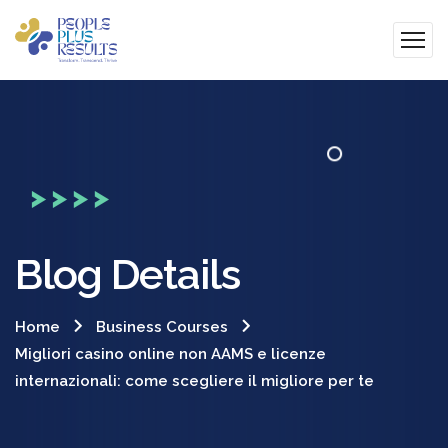
Blog Details
Home
Business Courses
Migliori casino online non AAMS e licenze
internazionali: come scegliere il migliore per te