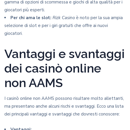
gamma di opzioni di scommessa e giochi di alta qualità per i
giocatori più esperti.
Per chi ama le slot:
Rizk Casino
è noto per la sua ampia
selezione di slot e per i giri gratuiti che offre ai nuovi
giocatori.
Vantaggi e svantaggi
dei casinò online
non AAMS
I casinò online non AAMS possono risultare molto allettanti,
ma presentano anche alcuni rischi e svantaggi. Ecco una lista
dei principali vantaggi e svantaggi che dovresti conoscere:
Vantaggi: