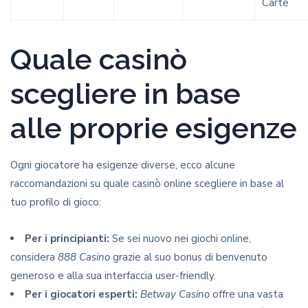
Carte
Quale casinò
scegliere in base
alle proprie esigenze
Ogni giocatore ha esigenze diverse, ecco alcune
raccomandazioni su quale casinò online scegliere in base al
tuo profilo di gioco:
Per i principianti:
Se sei nuovo nei giochi online,
considera
888 Casino
grazie al suo bonus di benvenuto
generoso e alla sua interfaccia user-friendly.
Per i giocatori esperti:
Betway Casino
offre una vasta