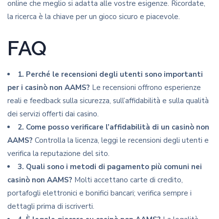
online che meglio si adatta alle vostre esigenze. Ricordate,
la ricerca è la chiave per un gioco sicuro e piacevole.
FAQ
1. Perché le recensioni degli utenti sono importanti
per i casinò non AAMS?
Le recensioni offrono esperienze
reali e feedback sulla sicurezza, sull’affidabilità e sulla qualità
dei servizi offerti dai casino.
2. Come posso verificare l’affidabilità di un casinò non
AAMS?
Controlla la licenza, leggi le recensioni degli utenti e
verifica la reputazione del sito.
3. Quali sono i metodi di pagamento più comuni nei
casinò non AAMS?
Molti accettano carte di credito,
portafogli elettronici e bonifici bancari; verifica sempre i
dettagli prima di iscriverti.