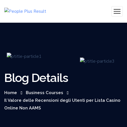
Blog Details
Home
Business Courses
Il Valore delle Recensioni degli Utenti per Lista Casino
Online Non AAMS