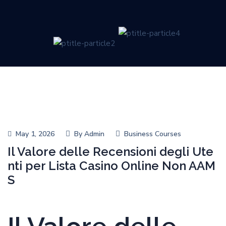
May 1, 2026
By
Admin
Business Courses
Il Valore delle Recensioni degli Ute
nti per Lista Casino Online Non AAM
S