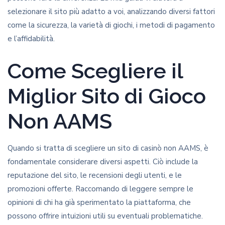
selezionare il sito più adatto a voi, analizzando diversi fattori
come la sicurezza, la varietà di giochi, i metodi di pagamento
e l’affidabilità.
Come Scegliere il
Miglior Sito di Gioco
Non AAMS
Quando si tratta di scegliere un sito di casinò non AAMS, è
fondamentale considerare diversi aspetti. Ciò include la
reputazione del sito, le recensioni degli utenti, e le
promozioni offerte. Raccomando di leggere sempre le
opinioni di chi ha già sperimentato la piattaforma, che
possono offrire intuizioni utili su eventuali problematiche.