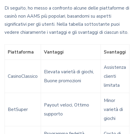
Di seguito, ho messo a confronto alcune delle piattaforme di
casinò non AAMS più popolari, basandomi su aspetti
significativi per gli utenti. Nella tabella sottostante puoi
vedere chiaramente i vantaggi e gli svantaggi di ciascun sito.
Piattaforma
Vantaggi
Svantaggi
Assistenza
Elevata varietà di giochi,
CasinoClassico
clienti
Buone promozioni
limitata
Minor
Payout veloci, Ottimo
BetSuper
varietà di
supporto
giochi
Programma fedeltà
Costo di