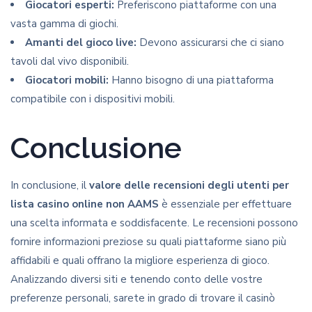
Giocatori esperti:
Preferiscono piattaforme con una
vasta gamma di giochi.
Amanti del gioco live:
Devono assicurarsi che ci siano
tavoli dal vivo disponibili.
Giocatori mobili:
Hanno bisogno di una piattaforma
compatibile con i dispositivi mobili.
Conclusione
In conclusione, il
valore delle recensioni degli utenti per
lista casino online non AAMS
è essenziale per effettuare
una scelta informata e soddisfacente. Le recensioni possono
fornire informazioni preziose su quali piattaforme siano più
affidabili e quali offrano la migliore esperienza di gioco.
Analizzando diversi siti e tenendo conto delle vostre
preferenze personali, sarete in grado di trovare il casinò